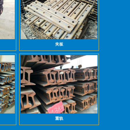
夹板
重轨