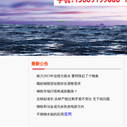
最新公告
·
格力2015年业绩大跳水 董明珠赶了个晚集
·
螺纹钢期货短期存在调整需求
·
钢铁市场行情将咸鱼翻身？
·
吉林副省长:吉林产能过剩矛盾不突出 无下岗问题
·
钢铁和冶金成为余热发电新方向
道闸
·
不锈钢水箱的应用