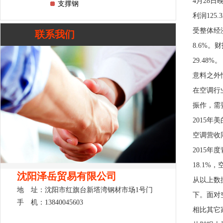
4月28日
支撑钢
利润125.
受整体经济
联系我们
8.6%。
29.48%。
意料之外
在空调行
振作，需
2015年
空调营收同
2015年
18.1%
沈阳泽岳贸易有限公司
从以上数
地 址：沈阳市红旗台新塔湾钢材市场1号门
下。面对
手 机：13840045603
相比其它