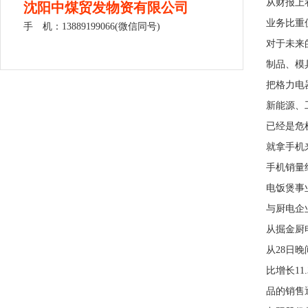
从财报上看
沈阳中煤贸发物资有限公司
业务比重仅
手 机：13889199066(微信同号)
对于未来
制品、模
把格力电
新能源、
已经是危
就拿手机
手机销量
电饭煲事
与厨电企
从掘金厨
从28日晚
比增长11
品的销售