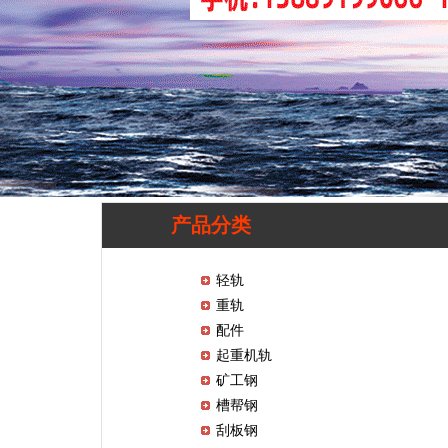
产品分类
轻轨
重轨
配件
起重机轨
矿工钢
槽帮钢
刮板钢