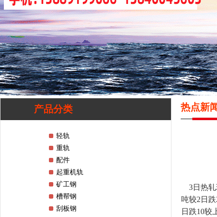
热点新
产品分类
轻轨
重轨
配件
起重机轨
矿工钢
3日热轧现
槽帮钢
吨较2日跌2
刮板钢
日跌10较